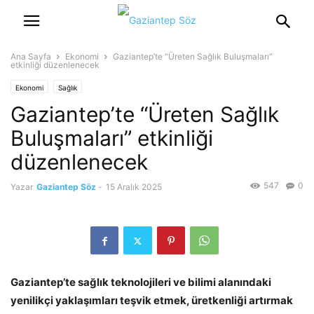
Ana Sayfa
Ekonomi
Gaziantep’te “Üreten Sağlık Buluşmaları”
etkinliği düzenlenecek
Ekonomi
Sağlık
Gaziantep’te “Üreten Sağlık
Buluşmaları” etkinliği
düzenlenecek
547
0
Yazar
Gaziantep Söz
-
15 Aralık 2025
Gaziantep’te sağlık teknolojileri ve bilimi alanındaki
yenilikçi yaklaşımları teşvik etmek, üretkenliği artırmak