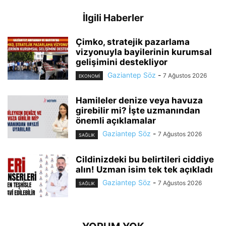
İlgili Haberler
Çimko, stratejik pazarlama
vizyonuyla bayilerinin kurumsal
gelişimini destekliyor
Gaziantep Söz
-
7 Ağustos 2026
EKONOMI
Hamileler denize veya havuza
girebilir mi? İşte uzmanından
önemli açıklamalar
Gaziantep Söz
-
7 Ağustos 2026
SAĞLIK
Cildinizdeki bu belirtileri ciddiye
alın! Uzman isim tek tek açıkladı
Gaziantep Söz
-
7 Ağustos 2026
SAĞLIK